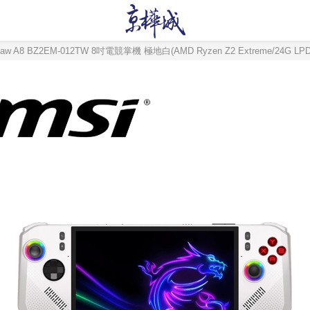
aw A8 BZ2EM-012TW 8吋電競掌機 極地白(AMD Ryzen Z2 Extreme/24G LPD