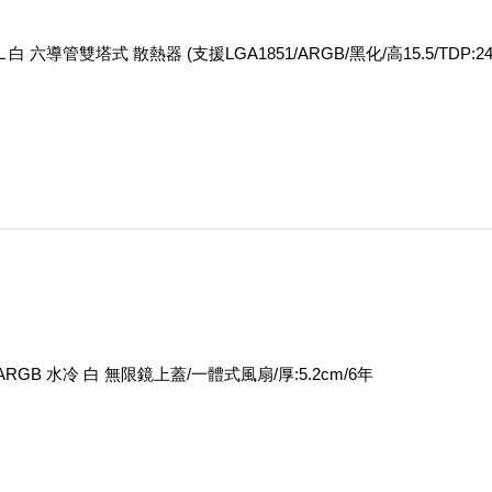
UAL 白 六導管雙塔式 散熱器 (支援LGA1851/ARGB/黑化/高15.5/TDP:24
60 ARGB 水冷 白 無限鏡上蓋/一體式風扇/厚:5.2cm/6年