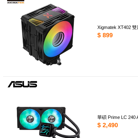
Xigmatek XT402
$ 899
華碩 Prime LC 24
$ 2,490