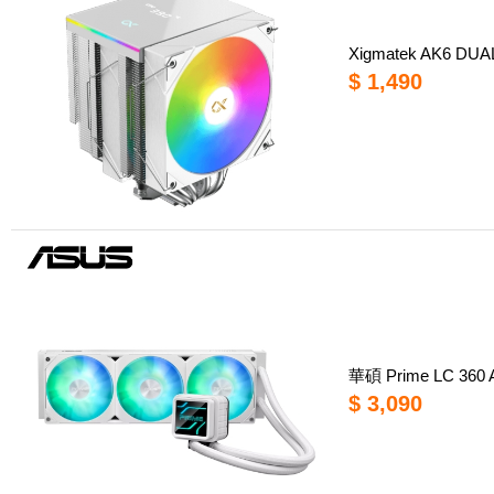
Xigmatek AK6 D
$ 1,490
華碩 Prime LC 3
$ 3,090