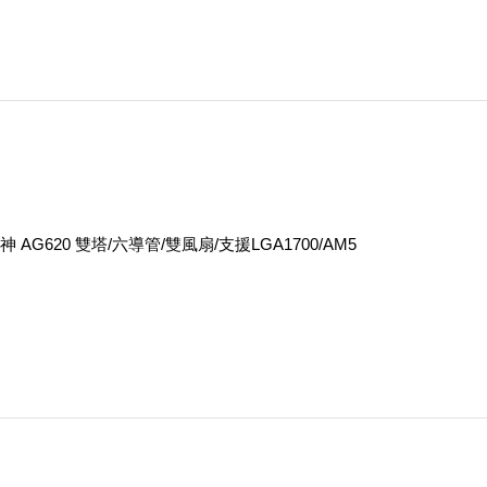
神 AG620 雙塔/六導管/雙風扇/支援LGA1700/AM5