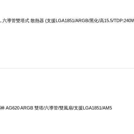
UAL 六導管雙塔式 散熱器 (支援LGA1851/ARGB/黑化/高15.5/TDP:240W
神 AG620 ARGB 雙塔/六導管/雙風扇/支援LGA1851/AM5