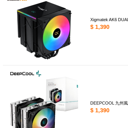
Xigmatek AK6 D
$ 1,390
DEEPCOOL 九州風
$ 1,390