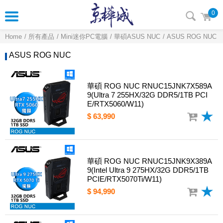
0
Home
所有產品
Mini迷你PC電腦
華碩ASUS NUC
ASUS ROG NUC
ASUS ROG NUC
華碩 ROG NUC RNUC15JNK7X589A
9(Ultra 7 255HX/32G DDR5/1TB PCI
E/RTX5060/W11)
$ 63,990
華碩 ROG NUC RNUC15JNK9X389A
9(Intel Ultra 9 275HX/32G DDR5/1TB
PCIE/RTX5070Ti/W11)
$ 94,990