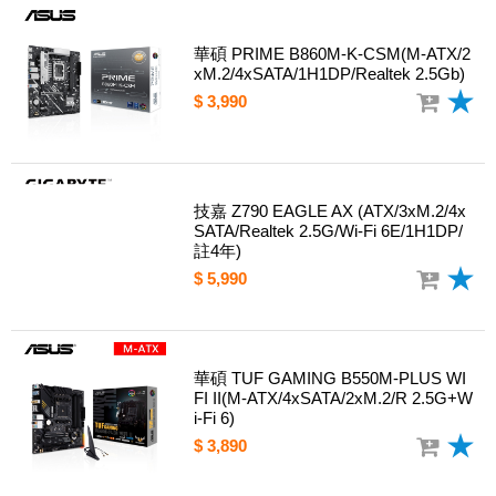
華碩 PRIME B860M-K-CSM(M-ATX/2
xM.2/4xSATA/1H1DP/Realtek 2.5Gb)
$ 3,990
技嘉 Z790 EAGLE AX (ATX/3xM.2/4x
SATA/Realtek 2.5G/Wi-Fi 6E/1H1DP/
註4年)
$ 5,990
華碩 TUF GAMING B550M-PLUS WI
FI II(M-ATX/4xSATA/2xM.2/R 2.5G+W
i-Fi 6)
$ 3,890