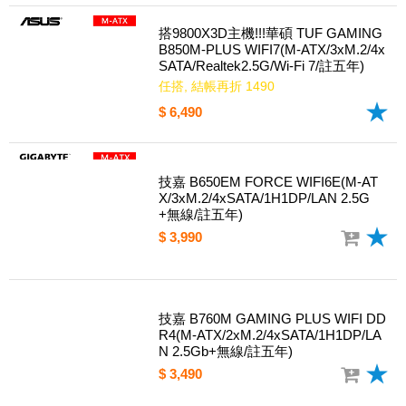
搭9800X3D主機!!!華碩 TUF GAMING
B850M-PLUS WIFI7(M-ATX/3xM.2/4x
SATA/Realtek2.5G/Wi-Fi 7/註五年)
任搭, 結帳再折 1490
$ 6,490
技嘉 B650EM FORCE WIFI6E(M-AT
X/3xM.2/4xSATA/1H1DP/LAN 2.5G
+無線/註五年)
$ 3,990
技嘉 B760M GAMING PLUS WIFI DD
R4(M-ATX/2xM.2/4xSATA/1H1DP/LA
N 2.5Gb+無線/註五年)
$ 3,490