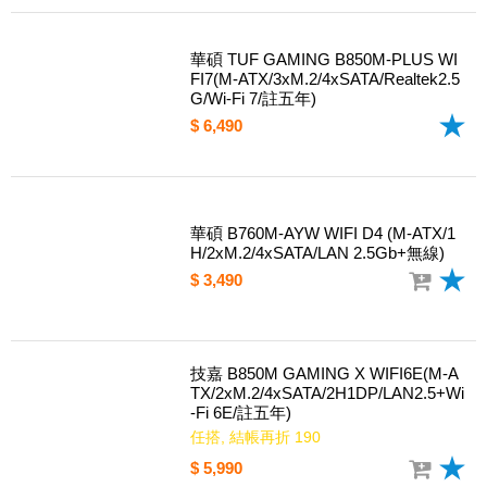
華碩 TUF GAMING B850M-PLUS WI
FI7(M-ATX/3xM.2/4xSATA/Realtek2.5
G/Wi-Fi 7/註五年)
$ 6,490
華碩 B760M-AYW WIFI D4 (M-ATX/1
H/2xM.2/4xSATA/LAN 2.5Gb+無線)
$ 3,490
技嘉 B850M GAMING X WIFI6E(M-A
TX/2xM.2/4xSATA/2H1DP/LAN2.5+Wi
-Fi 6E/註五年)
任搭, 結帳再折 190
$ 5,990