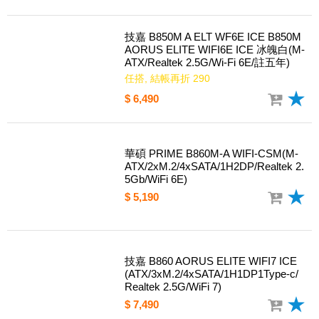
技嘉 B850M A ELT WF6E ICE B850M
AORUS ELITE WIFI6E ICE 冰魄白(M-
ATX/Realtek 2.5G/Wi-Fi 6E/註五年)
任搭, 結帳再折 290
$ 6,490
華碩 PRIME B860M-A WIFI-CSM(M-
ATX/2xM.2/4xSATA/1H2DP/Realtek 2.
5Gb/WiFi 6E)
$ 5,190
技嘉 B860 AORUS ELITE WIFI7 ICE
(ATX/3xM.2/4xSATA/1H1DP1Type-c/
Realtek 2.5G/WiFi 7)
$ 7,490