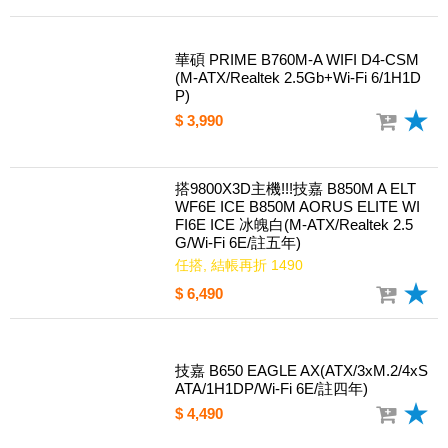
華碩 PRIME B760M-A WIFI D4-CSM
(M-ATX/Realtek 2.5Gb+Wi-Fi 6/1H1D
P)
$ 3,990
搭9800X3D主機!!!技嘉 B850M A ELT
WF6E ICE B850M AORUS ELITE WI
FI6E ICE 冰魄白(M-ATX/Realtek 2.5
G/Wi-Fi 6E/註五年)
任搭, 結帳再折 1490
$ 6,490
技嘉 B650 EAGLE AX(ATX/3xM.2/4xS
ATA/1H1DP/Wi-Fi 6E/註四年)
$ 4,490