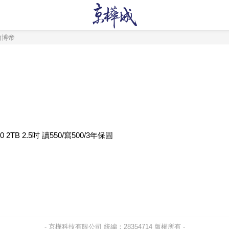
美商博帝
20 2TB 2.5吋 讀550/寫500/3年保固
- 京樺科技有限公司 統編：28354714 版權所有 -